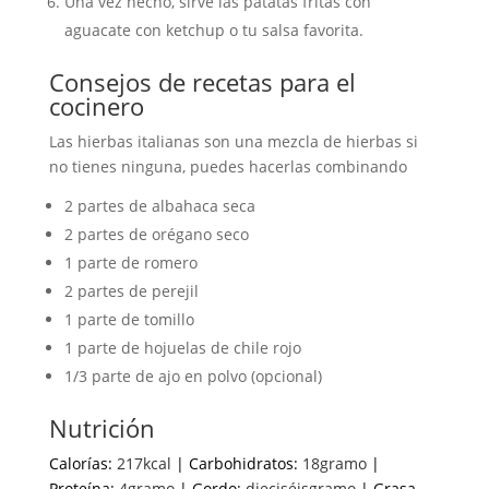
Una vez hecho, sirve las patatas fritas con
aguacate con ketchup o tu salsa favorita.
Consejos de recetas para el
cocinero
Las hierbas italianas son una mezcla de hierbas si
no tienes ninguna, puedes hacerlas combinando
2 partes de albahaca seca
2 partes de orégano seco
1 parte de romero
2 partes de perejil
1 parte de tomillo
1 parte de hojuelas de chile rojo
1/3 parte de ajo en polvo (opcional)
Nutrición
Calorías:
217
kcal
|
Carbohidratos:
18
gramo
|
Proteína:
4
gramo
|
Gordo:
dieciséis
gramo
|
Grasa