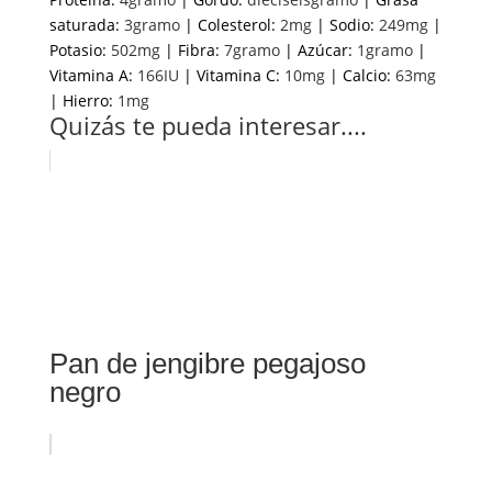
saturada:
3
gramo
|
Colesterol:
2
mg
|
Sodio:
249
mg
|
Potasio:
502
mg
|
Fibra:
7
gramo
|
Azúcar:
1
gramo
|
Vitamina A:
166
IU
|
Vitamina C:
10
mg
|
Calcio:
63
mg
|
Hierro:
1
mg
Quizás te pueda interesar....
Pan de jengibre pegajoso
negro