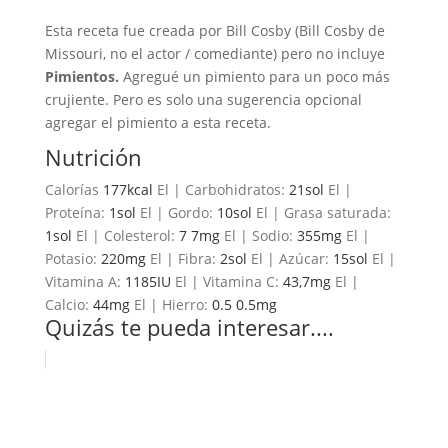
Esta receta fue creada por Bill Cosby (Bill Cosby de
Missouri, no el actor / comediante) pero no incluye
Pimientos.
Agregué un pimiento para un poco más
crujiente. Pero es solo una sugerencia opcional
agregar el pimiento a esta receta.
Nutrición
Calorías
177
kcal
El |
Carbohidratos:
21
sol
El |
Proteína:
1
sol
El |
Gordo:
10
sol
El |
Grasa saturada:
1
sol
El |
Colesterol:
7 7
mg
El |
Sodio:
355
mg
El |
Potasio:
220
mg
El |
Fibra:
2
sol
El |
Azúcar:
15
sol
El |
Vitamina A:
1185
IU
El |
Vitamina C:
43,7
mg
El |
Calcio:
44
mg
El |
Hierro:
0.5 0.5
mg
Quizás te pueda interesar....