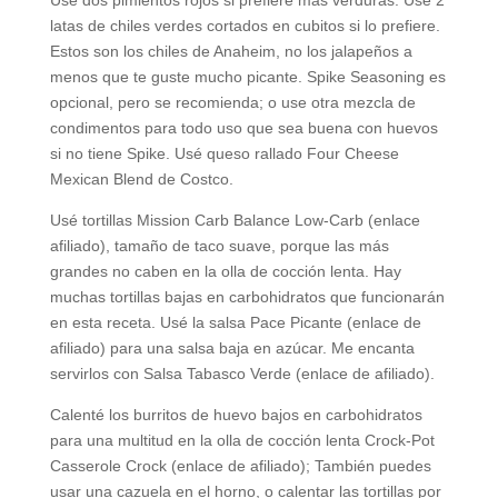
Use dos pimientos rojos si prefiere más verduras. Use 2
latas de chiles verdes cortados en cubitos si lo prefiere.
Estos son los chiles de Anaheim, no los jalapeños a
menos que te guste mucho picante. Spike Seasoning es
opcional, pero se recomienda; o use otra mezcla de
condimentos para todo uso que sea buena con huevos
si no tiene Spike. Usé queso rallado Four Cheese
Mexican Blend de Costco.
Usé tortillas Mission Carb Balance Low-Carb (enlace
afiliado), tamaño de taco suave, porque las más
grandes no caben en la olla de cocción lenta. Hay
muchas tortillas bajas en carbohidratos que funcionarán
en esta receta. Usé la salsa Pace Picante (enlace de
afiliado) para una salsa baja en azúcar. Me encanta
servirlos con Salsa Tabasco Verde (enlace de afiliado).
Calenté los burritos de huevo bajos en carbohidratos
para una multitud en la olla de cocción lenta Crock-Pot
Casserole Crock (enlace de afiliado); También puedes
usar una cazuela en el horno, o calentar las tortillas por