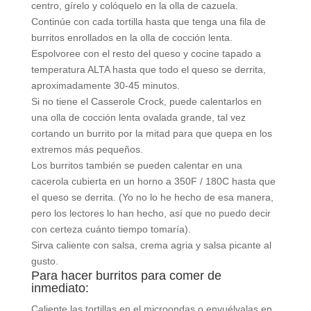
centro, gírelo y colóquelo en la olla de cazuela.
Continúe con cada tortilla hasta que tenga una fila de
burritos enrollados en la olla de cocción lenta.
Espolvoree con el resto del queso y cocine tapado a
temperatura ALTA hasta que todo el queso se derrita,
aproximadamente 30-45 minutos.
Si no tiene el Casserole Crock, puede calentarlos en
una olla de cocción lenta ovalada grande, tal vez
cortando un burrito por la mitad para que quepa en los
extremos más pequeños.
Los burritos también se pueden calentar en una
cacerola cubierta en un horno a 350F / 180C hasta que
el queso se derrita. (Yo no lo he hecho de esa manera,
pero los lectores lo han hecho, así que no puedo decir
con certeza cuánto tiempo tomaría).
Sirva caliente con salsa, crema agria y salsa picante al
gusto.
Para hacer burritos para comer de
inmediato:
Caliente las tortillas en el microondas o envuélvalas en