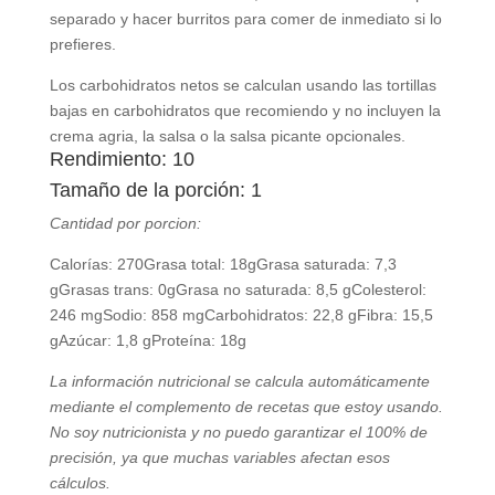
separado y hacer burritos para comer de inmediato si lo
prefieres.
Los carbohidratos netos se calculan usando las tortillas
bajas en carbohidratos que recomiendo y no incluyen la
crema agria, la salsa o la salsa picante opcionales.
Rendimiento: 10
Tamaño de la porción: 1
Cantidad por porcion:
Calorías:
270
Grasa total:
18g
Grasa saturada:
7,3
g
Grasas trans:
0g
Grasa no saturada:
8,5 g
Colesterol:
246 mg
Sodio:
858 mg
Carbohidratos:
22,8 g
Fibra:
15,5
g
Azúcar:
1,8 g
Proteína:
18g
La información nutricional se calcula automáticamente
mediante el complemento de recetas que estoy usando.
No soy nutricionista y no puedo garantizar el 100% de
precisión, ya que muchas variables afectan esos
cálculos.